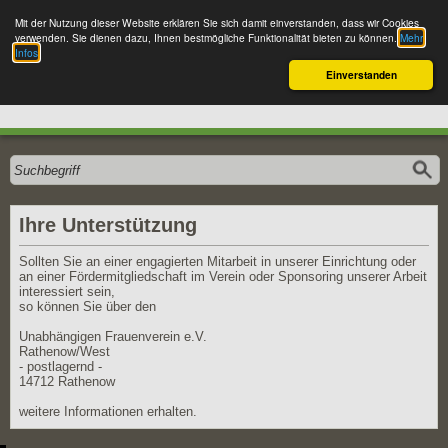
Mit der Nutzung dieser Website erklären Sie sich damit einverstanden, dass wir Cookies
zur klassischen Ansicht wechseln
verwenden. Sie dienen dazu, Ihnen bestmögliche Funktionalität bieten zu können.
Mehr
Infos
Einverstanden
Ihre Unterstützung
Sollten Sie an einer engagierten Mitarbeit in unserer Einrichtung oder
an einer Fördermitgliedschaft im Verein oder Sponsoring unserer Arbeit
interessiert sein,
so können Sie über den
Unabhängigen Frauenverein e.V.
Rathenow/West
- postlagernd -
14712 Rathenow
weitere Informationen erhalten.